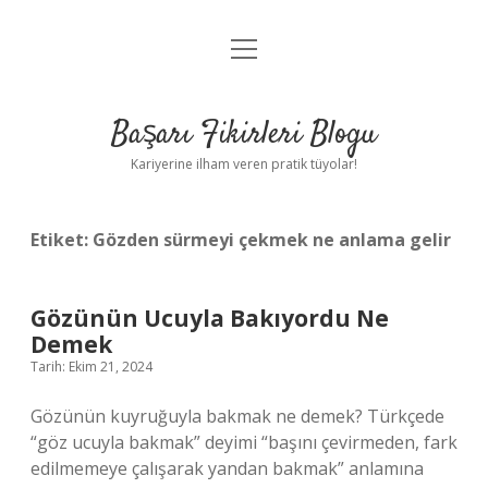
menüyü
Anasayfa
aç
Gizlilik Politikası
Başarı Fikirleri Blogu
Yasal Uyarı
Kariyerine ilham veren pratik tüyolar!
Hakkımızda
Etiket:
Gözden sürmeyi çekmek ne anlama gelir
Gözünün Ucuyla Bakıyordu Ne
Demek
Tarih: Ekim 21, 2024
Gözünün kuyruğuyla bakmak ne demek? Türkçede
“göz ucuyla bakmak” deyimi “başını çevirmeden, fark
edilmemeye çalışarak yandan bakmak” anlamına