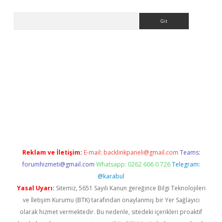
Arama
giriş
Reklam ve İletişim:
E-mail:
backlinkpaneli@gmail.com
Teams:
forumhizmeti@gmail.com
Whatsapp: 0262 606 0 726
Telegram:
@karabul
Yasal Uyarı:
Sitemiz, 5651 Sayılı Kanun gereğince Bilgi Teknolojileri
ve İletişim Kurumu (BTK) tarafından onaylanmış bir Yer Sağlayıcı
olarak hizmet vermektedir. Bu nedenle, sitedeki içerikleri proaktif