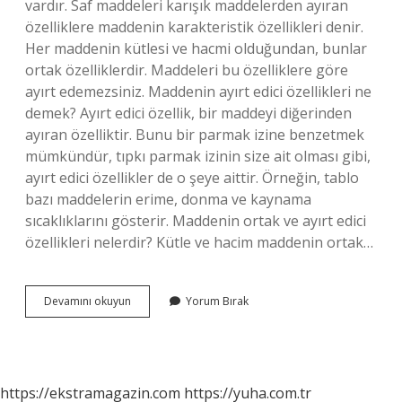
vardır. Saf maddeleri karışık maddelerden ayıran
özelliklere maddenin karakteristik özellikleri denir.
Her maddenin kütlesi ve hacmi olduğundan, bunlar
ortak özelliklerdir. Maddeleri bu özelliklere göre
ayırt edemezsiniz. Maddenin ayırt edici özellikleri ne
demek? Ayırt edici özellik, bir maddeyi diğerinden
ayıran özelliktir. Bunu bir parmak izine benzetmek
mümkündür, tıpkı parmak izinin size ait olması gibi,
ayırt edici özellikler de o şeye aittir. Örneğin, tablo
bazı maddelerin erime, donma ve kaynama
sıcaklıklarını gösterir. Maddenin ortak ve ayırt edici
özellikleri nelerdir? Kütle ve hacim maddenin ortak…
Maddeleri
Devamını okuyun
Yorum Bırak
Birbirinden
Ayırt
Etmeye
Yarayan
Özelliklere
https://ekstramagazin.com
https://yuha.com.tr
Ne