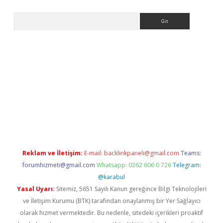
Arama
 giriş
Reklam ve İletişim:
E-mail:
backlinkpaneli@gmail.com
Teams:
forumhizmeti@gmail.com
Whatsapp: 0262 606 0 726
Telegram:
@karabul
Yasal Uyarı:
Sitemiz, 5651 Sayılı Kanun gereğince Bilgi Teknolojileri
ve İletişim Kurumu (BTK) tarafından onaylanmış bir Yer Sağlayıcı
olarak hizmet vermektedir. Bu nedenle, sitedeki içerikleri proaktif