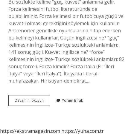
Bu sözlükte kelime “güç, kuvvet” anlamına gelir.
Forza kelimesini futbol literatüründe de
bulabilirsiniz. Forza kelimesi bir futbolcuya güçlü ve
kuvvetli olması gerektiğini söylemek için kullanılır.
Antrenörler genellikle oyuncularına hitap ederken
bu kelimeyi kullanırlar. Güçün ingilizcesi ne? “güç”
kelimesinin İngilizce-Türkçe sözlükteki anlamları:
141 sonuç güç i. Kuvvet ingilizce ne? “force”
kelimesinin İngilizce-Türkçe sözlükteki anlamları: 82
sonuç force i. Forza kimdir? Forza Italia (FI; “İleri
İtalya” veya “İleri İtalya”), İtalya’da liberal-
muhafazakar, Hıristiyan-demokrat,…
Forza
Devamını okuyun
Yorum Bırak
Anlamı
Ne
Demek
https://ekstramagazin.com
https://yuha.com.tr