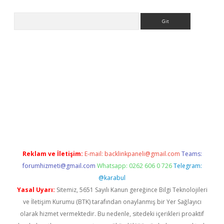
Arama
giriş
Reklam ve İletişim:
E-mail:
backlinkpaneli@gmail.com
Teams:
forumhizmeti@gmail.com
Whatsapp: 0262 606 0 726
Telegram:
@karabul
Yasal Uyarı:
Sitemiz, 5651 Sayılı Kanun gereğince Bilgi Teknolojileri
ve İletişim Kurumu (BTK) tarafından onaylanmış bir Yer Sağlayıcı
olarak hizmet vermektedir. Bu nedenle, sitedeki içerikleri proaktif