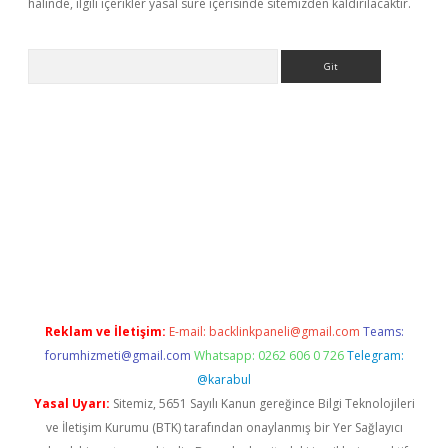
halinde, ilgili içerikler yasal süre içerisinde sitemizden kaldırılacaktır.
Arama
giriş
Reklam ve İletişim:
E-mail:
backlinkpaneli@gmail.com
Teams:
forumhizmeti@gmail.com
Whatsapp: 0262 606 0 726
Telegram:
@karabul
Yasal Uyarı:
Sitemiz, 5651 Sayılı Kanun gereğince Bilgi Teknolojileri
ve İletişim Kurumu (BTK) tarafından onaylanmış bir Yer Sağlayıcı