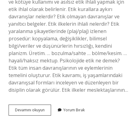
ve kötüye kullanımı ve asılsız etik ihlali yapmak için
etik ihlal olarak belirlenir. Etik kurallara aykırı
davranışlar nelerdir? Etik olmayan davranışlar ve
yanıltıcı belgeler. Etik ilkelerin ihlali nelerdir? Etik
yaralanma şikayetlerinde (plaj/plaj) izlenen
prosedür: kopyalama, değişiklikler, bilimsel
bilgi/veriler ve düşünürlerin hırsızlığı, kendini
planizm. Üretim. … bozulma/sahte … bölme/kesim. …
hayali/haksız mektup. Psikolojide etik ne demek?
Etik tüm insan davranışlarının ve eylemlerinin
temelini oluşturur. Etik kavramı, iş yaşamlarındaki
davranışsal formları inceleyen ve düzenleyen bir
disiplin olarak görülür. Etik ilkeler meslektaşlarının…
Psikolojide
Devamını okuyun
Yorum Bırak
Etik
Ihlal
Nedir