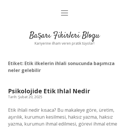
menüyü
Anasayfa
aç
Gizlilik Politikası
Başarı Fikirleri Blogu
Yasal Uyarı
Kariyerine ilham veren pratik tüyolar!
Hakkımızda
Etiket:
Etik ilkelerin ihlali sonucunda başımıza
neler gelebilir
Psikolojide Etik Ihlal Nedir
Tarih: Şubat 20, 2025
Etik ihlali nedir kısaca? Bu makaleye göre, üretim,
aşırılık, kurumun kesilmesi, haksız yazma, haksız
yazma, kurumun ihmal edilmesi, görevi ihmal etme