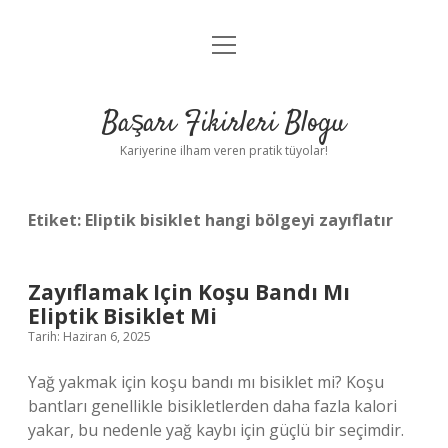
menüyü
Anasayfa
aç
Gizlilik Politikası
Başarı Fikirleri Blogu
Yasal Uyarı
Kariyerine ilham veren pratik tüyolar!
Hakkımızda
Etiket:
Eliptik bisiklet hangi bölgeyi zayıflatır
Zayıflamak Için Koşu Bandı Mı
Eliptik Bisiklet Mi
Tarih: Haziran 6, 2025
Yağ yakmak için koşu bandı mı bisiklet mi? Koşu
bantları genellikle bisikletlerden daha fazla kalori
yakar, bu nedenle yağ kaybı için güçlü bir seçimdir.