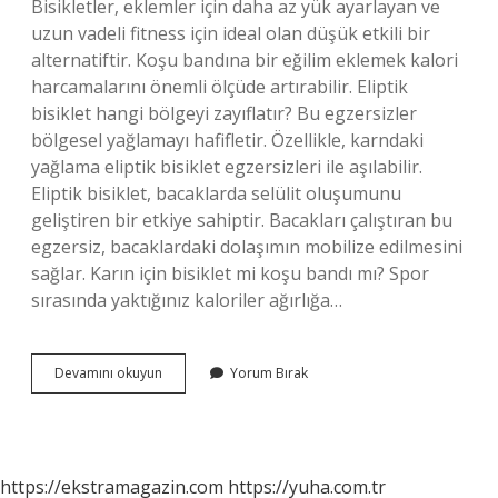
Bisikletler, eklemler için daha az yük ayarlayan ve
uzun vadeli fitness için ideal olan düşük etkili bir
alternatiftir. Koşu bandına bir eğilim eklemek kalori
harcamalarını önemli ölçüde artırabilir. Eliptik
bisiklet hangi bölgeyi zayıflatır? Bu egzersizler
bölgesel yağlamayı hafifletir. Özellikle, karndaki
yağlama eliptik bisiklet egzersizleri ile aşılabilir.
Eliptik bisiklet, bacaklarda selülit oluşumunu
geliştiren bir etkiye sahiptir. Bacakları çalıştıran bu
egzersiz, bacaklardaki dolaşımın mobilize edilmesini
sağlar. Karın için bisiklet mi koşu bandı mı? Spor
sırasında yaktığınız kaloriler ağırlığa…
Zayıflamak
Devamını okuyun
Yorum Bırak
Için
Koşu
Bandı
Mı
Eliptik
https://ekstramagazin.com
https://yuha.com.tr
Bisiklet