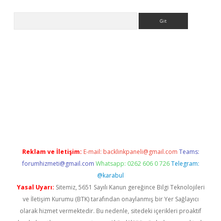
Arama
 giriş
Reklam ve İletişim:
E-mail:
backlinkpaneli@gmail.com
Teams:
forumhizmeti@gmail.com
Whatsapp: 0262 606 0 726
Telegram:
@karabul
Yasal Uyarı:
Sitemiz, 5651 Sayılı Kanun gereğince Bilgi Teknolojileri
ve İletişim Kurumu (BTK) tarafından onaylanmış bir Yer Sağlayıcı
olarak hizmet vermektedir. Bu nedenle, sitedeki içerikleri proaktif