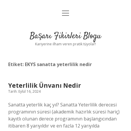
menüyü
Anasayfa
aç
Gizlilik Politikası
Başarı Fikirleri Blogu
Yasal Uyarı
Kariyerine ilham veren pratik tüyolar!
Hakkımızda
Etiket:
EKYS sanatta yeterlilik nedir
Yeterlilik Ünvanı Nedir
Tarih: Eylül 16, 2024
Sanatta yeterlik kaç yıl? Sanatta Yeterlilik derecesi
programının süresi (akademik hazırlık süresi hariç)
kayıtlı olunan derece programının başlangıcından
itibaren 8 yarıyıldır ve en fazla 12 yarıyılda