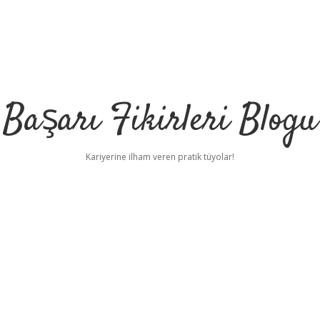
Başarı Fikirleri Blogu
Kariyerine ilham veren pratik tüyolar!