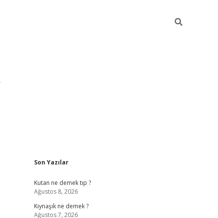
Sidebar
Son Yazılar
pia bella casino giriş
Kutan ne demek tıp ?
Ağustos 8, 2026
Kıynaşık ne demek ?
Ağustos 7, 2026