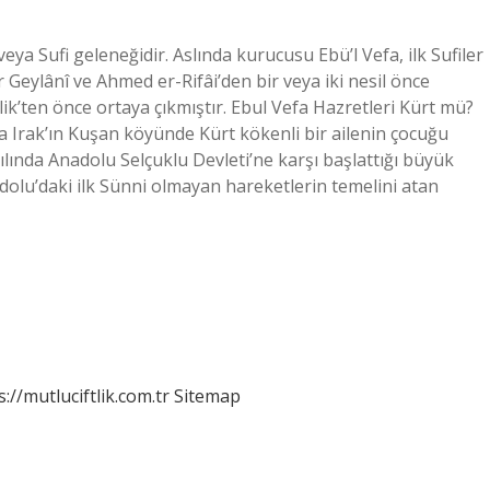
 veya Sufi geleneğidir. Aslında kurucusu Ebü’l Vefa, ilk Sufiler
 Geylânî ve Ahmed er-Rifâi’den bir veya iki nesil önce
ailik’ten önce ortaya çıkmıştır. Ebul Vefa Hazretleri Kürt mü?
a Irak’ın Kuşan köyünde Kürt kökenli bir ailenin çocuğu
yılında Anadolu Selçuklu Devleti’ne karşı başlattığı büyük
dolu’daki ilk Sünni olmayan hareketlerin temelini atan
s://mutluciftlik.com.tr
Sitemap