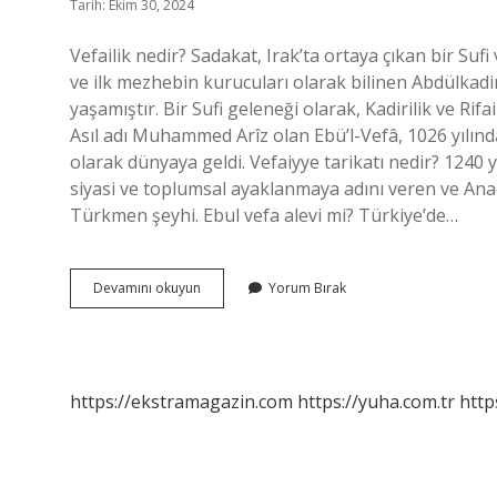
Tarih: Ekim 30, 2024
Vefailik nedir? Sadakat, Irak’ta ortaya çıkan bir Sufi
ve ilk mezhebin kurucuları olarak bilinen Abdülkadir
yaşamıştır. Bir Sufi geleneği olarak, Kadirilik ve Rif
Asıl adı Muhammed Arîz olan Ebü’l-Vefâ, 1026 yılınd
olarak dünyaya geldi. Vefaiyye tarikatı nedir? 1240 
siyasi ve toplumsal ayaklanmaya adını veren ve Ana
Türkmen şeyhi. Ebul vefa alevi mi? Türkiye’de…
Vefailik
Devamını okuyun
Yorum Bırak
Ne
Demek
https://ekstramagazin.com
https://yuha.com.tr
http