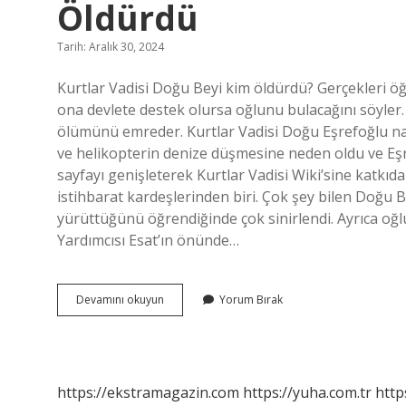
Öldürdü
Tarih: Aralık 30, 2024
Kurtlar Vadisi Doğu Beyi kim öldürdü? Gerçekleri öğ
ona devlete destek olursa oğlunu bulacağını söyle
ölümünü emreder. Kurtlar Vadisi Doğu Eşrefoğlu na
ve helikopterin denize düşmesine neden oldu ve Eşr
sayfayı genişleterek Kurtlar Vadisi Wiki’sine katkıda
istihbarat kardeşlerinden biri. Çok şey bilen Doğu 
yürüttüğünü öğrendiğinde çok sinirlendi. Ayrıca o
Yardımcısı Esat’ın önünde…
Kurtlar
Devamını okuyun
Yorum Bırak
Vadisi
Doğu
Eşrefoğlunu
Kim
Öldürdü
https://ekstramagazin.com
https://yuha.com.tr
http