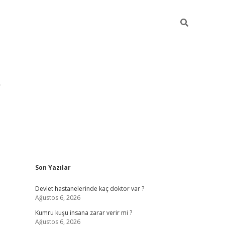
Sidebar
Son Yazılar
pia bella casino giriş
Devlet hastanelerinde kaç doktor var ?
Ağustos 6, 2026
Kumru kuşu insana zarar verir mi ?
Ağustos 6, 2026