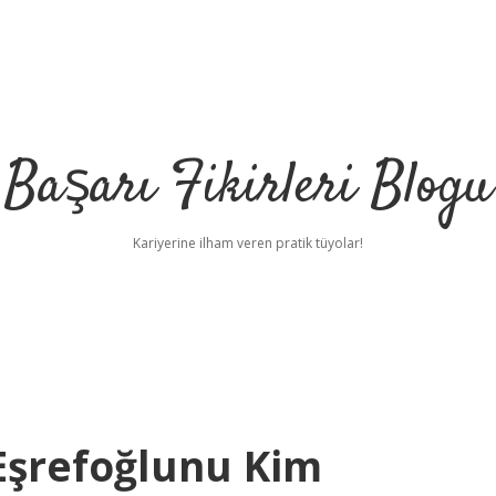
Başarı Fikirleri Blogu
Kariyerine ilham veren pratik tüyolar!
 Eşrefoğlunu Kim