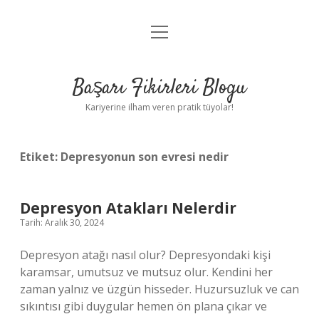
menüyü
Anasayfa
aç
Gizlilik Politikası
Başarı Fikirleri Blogu
Yasal Uyarı
Kariyerine ilham veren pratik tüyolar!
Hakkımızda
Etiket:
Depresyonun son evresi nedir
Depresyon Atakları Nelerdir
Tarih: Aralık 30, 2024
Depresyon atağı nasıl olur? Depresyondaki kişi
karamsar, umutsuz ve mutsuz olur. Kendini her
zaman yalnız ve üzgün hisseder. Huzursuzluk ve can
sıkıntısı gibi duygular hemen ön plana çıkar ve