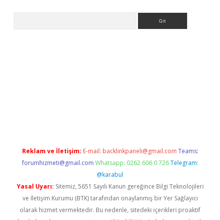
Arama
giriş
Reklam ve İletişim:
E-mail:
backlinkpaneli@gmail.com
Teams:
forumhizmeti@gmail.com
Whatsapp: 0262 606 0 726
Telegram:
@karabul
Yasal Uyarı:
Sitemiz, 5651 Sayılı Kanun gereğince Bilgi Teknolojileri
ve İletişim Kurumu (BTK) tarafından onaylanmış bir Yer Sağlayıcı
olarak hizmet vermektedir. Bu nedenle, sitedeki içerikleri proaktif