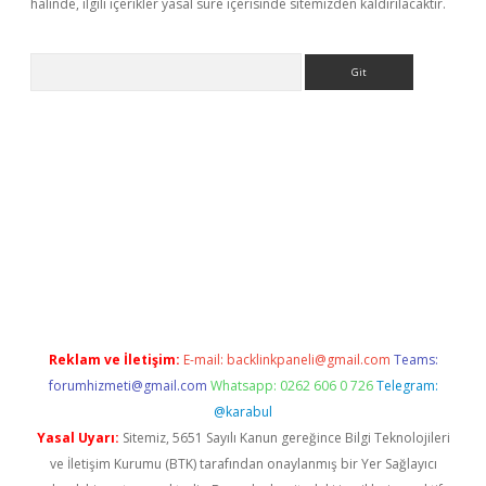
halinde, ilgili içerikler yasal süre içerisinde sitemizden kaldırılacaktır.
Arama
no giriş
Reklam ve İletişim:
E-mail:
backlinkpaneli@gmail.com
Teams:
forumhizmeti@gmail.com
Whatsapp: 0262 606 0 726
Telegram:
@karabul
Yasal Uyarı:
Sitemiz, 5651 Sayılı Kanun gereğince Bilgi Teknolojileri
ve İletişim Kurumu (BTK) tarafından onaylanmış bir Yer Sağlayıcı