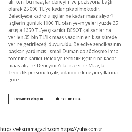
alırken, bu maaşlar deneyim ve pozisyona bağlı
olarak 25.000 TL’ye kadar çıkabilmektedir.
Belediyede kadrolu işçiler ne kadar maaş alıyor?
İşçilerin günlük 1000 TL olan yevmiyeleri yüzde 35
artışla 1350 TL’ye çıkarıldı. BESOT çalışanlarına
verilen 35 bin TL’lik maaş vaadinin en kısa sürede
yerine getirileceği duyuruldu. Belediye sendikasının
başkan yardımcısı İsmail Duman da sözleşme imza
törenine katıldı. Belediye temizlik işçileri ne kadar
maaş alıyor? Deneyim Yıllarına Göre Maaşlar
Temizlik personeli çalışanlarının deneyim yıllarına
göre…
Belediye
Devamını okuyun
Yorum Bırak
Işçileri
Kaç
Para
Maaş
Alır
https://ekstramagazin.com
https://yuha.com.tr