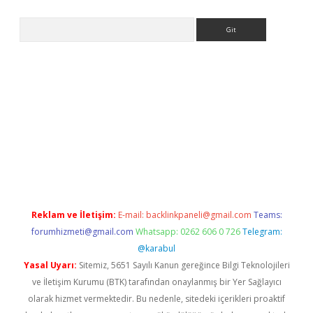
Arama
giriş
Reklam ve İletişim:
E-mail:
backlinkpaneli@gmail.com
Teams:
forumhizmeti@gmail.com
Whatsapp: 0262 606 0 726
Telegram:
@karabul
Yasal Uyarı:
Sitemiz, 5651 Sayılı Kanun gereğince Bilgi Teknolojileri
ve İletişim Kurumu (BTK) tarafından onaylanmış bir Yer Sağlayıcı
olarak hizmet vermektedir. Bu nedenle, sitedeki içerikleri proaktif