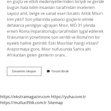
en güçlü ve etkili medeniyetlerinden biriydi ve geride
bugün hala bilim insanları tarafından incelenen
sayısız anıt, belge ve sanat eseri bıraktı. Antik Mısır’ı
kim yıktı? Son yıllarında yabancı güçlerin elinde
defalarca yenilgiye uğrayan Mısır, MÖ 31 yılında
erken Roma İmparatorluğu tarafından işgal edilerek
firavunların yönetimine son verildi ve Roma’nın bir
eyaleti haline getirildi. Eski Mısırlılar hangi ırktan?
Araştırmaya göre, Mısır nüfusunda Sahra altı
Afrika’dan gelen genlerin oranı…
Antik
Devamını okuyun
Yorum Bırak
Mısır
Kaç
Yıl
Ayakta
Kaldı
https://ekstramagazin.com
https://yuha.com.tr
https://mutluciftlik.com.tr
Sitemap