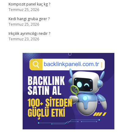
Kompozit panel kaç kg ?
Temmuz 25, 2026
Kedi hangi gruba girer ?
Temmuz 25, 2026
Irkçılık ayrımcılığı nedir ?
Temmuz 23, 2026