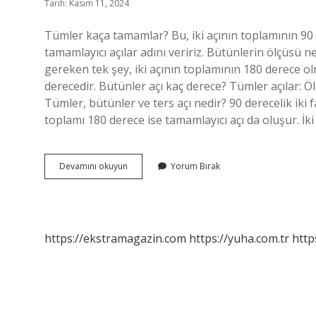
Tarih: Kasım 11, 2024
Tümler kaça tamamlar? Bu, iki açının toplamının 90 ∘ ‍
tamamlayıcı açılar adını veririz. Bütünlerin ölçüsü n
gereken tek şey, iki açının toplamının 180 derece olm
derecedir. Bütünler açı kaç derece? Tümler açılar: Ölç
Tümler, bütünler ve ters açı nedir? 90 derecelik iki fa
toplamı 180 derece ise tamamlayıcı açı da oluşur. İki 
Bütünler
Devamını okuyun
Yorum Bırak
Kaça
Tamamlanır
https://ekstramagazin.com
https://yuha.com.tr
http