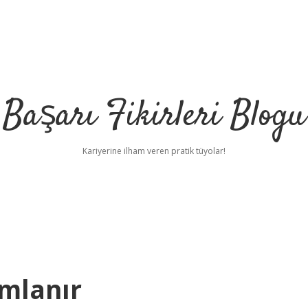
Başarı Fikirleri Blogu
Kariyerine ilham veren pratik tüyolar!
mlanır