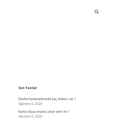
Sidebar
Son Yazılar
pia bella casino giri
Devlet hastanelerinde kaç doktor var ?
Ağustos 6, 2026
Kumru kuşu insana zarar verir mi ?
Ağustos 6, 2026