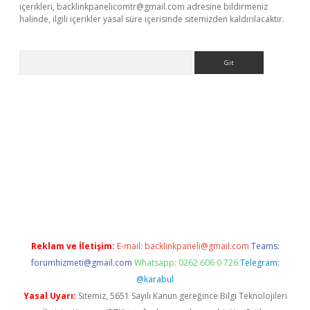
içerikleri,
backlinkpanelicomtr@gmail.com
adresine bildirmeniz
halinde, ilgili içerikler yasal süre içerisinde sitemizden kaldırılacaktır.
Arama
giriş
Reklam ve İletişim:
E-mail:
backlinkpaneli@gmail.com
Teams:
forumhizmeti@gmail.com
Whatsapp: 0262 606 0 726
Telegram:
@karabul
Yasal Uyarı:
Sitemiz, 5651 Sayılı Kanun gereğince Bilgi Teknolojileri