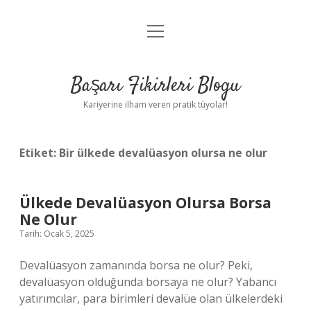
menüyü
Anasayfa
aç
Gizlilik Politikası
Başarı Fikirleri Blogu
Yasal Uyarı
Kariyerine ilham veren pratik tüyolar!
Hakkımızda
Etiket:
Bir ülkede devalüasyon olursa ne olur
Ülkede Devalüasyon Olursa Borsa
Ne Olur
Tarih: Ocak 5, 2025
Devalüasyon zamanında borsa ne olur? Peki,
devalüasyon olduğunda borsaya ne olur? Yabancı
yatırımcılar, para birimleri devalüe olan ülkelerdeki