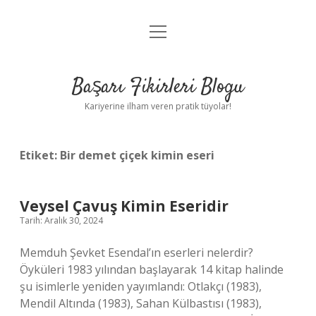
menüyü
Anasayfa
aç
Gizlilik Politikası
Başarı Fikirleri Blogu
Yasal Uyarı
Kariyerine ilham veren pratik tüyolar!
Hakkımızda
Etiket:
Bir demet çiçek kimin eseri
Veysel Çavuş Kimin Eseridir
Tarih: Aralık 30, 2024
Memduh Şevket Esendal’ın eserleri nelerdir?
Öyküleri 1983 yılından başlayarak 14 kitap halinde
şu isimlerle yeniden yayımlandı: Otlakçı (1983),
Mendil Altında (1983), Sahan Külbastısı (1983),