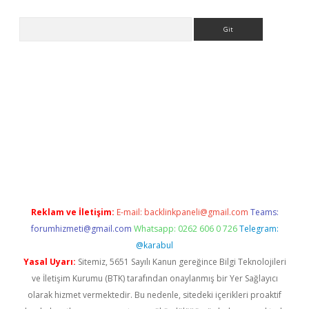
Arama
 giriş
Reklam ve İletişim:
E-mail:
backlinkpaneli@gmail.com
Teams:
forumhizmeti@gmail.com
Whatsapp: 0262 606 0 726
Telegram:
@karabul
Yasal Uyarı:
Sitemiz, 5651 Sayılı Kanun gereğince Bilgi Teknolojileri
ve İletişim Kurumu (BTK) tarafından onaylanmış bir Yer Sağlayıcı
olarak hizmet vermektedir. Bu nedenle, sitedeki içerikleri proaktif