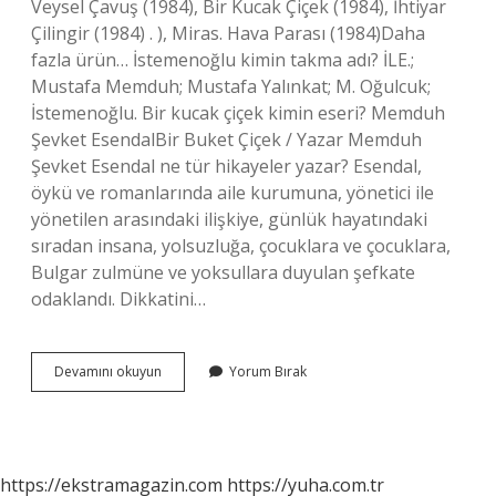
Veysel Çavuş (1984), Bir Kucak Çiçek (1984), İhtiyar
Çilingir (1984) . ), Miras. Hava Parası (1984)Daha
fazla ürün… İstemenoğlu kimin takma adı? İLE.;
Mustafa Memduh; Mustafa Yalınkat; M. Oğulcuk;
İstemenoğlu. Bir kucak çiçek kimin eseri? Memduh
Şevket EsendalBir Buket Çiçek / Yazar Memduh
Şevket Esendal ne tür hikayeler yazar? Esendal,
öykü ve romanlarında aile kurumuna, yönetici ile
yönetilen arasındaki ilişkiye, günlük hayatındaki
sıradan insana, yolsuzluğa, çocuklara ve çocuklara,
Bulgar zulmüne ve yoksullara duyulan şefkate
odaklandı. Dikkatini…
Veysel
Devamını okuyun
Yorum Bırak
Çavuş
Kimin
Eseridir
https://ekstramagazin.com
https://yuha.com.tr