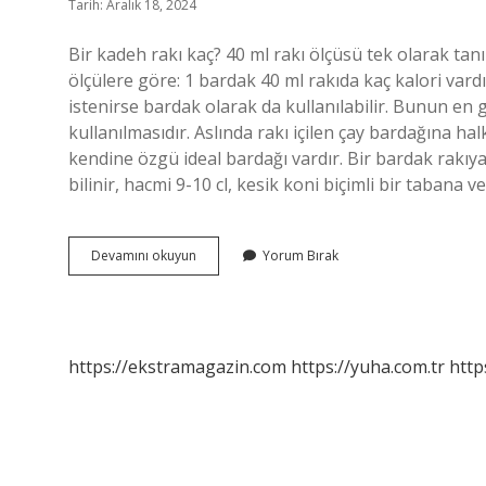
Tarih: Aralık 18, 2024
Bir kadeh rakı kaç? 40 ml rakı ölçüsü tek olarak tanı
ölçülere göre: 1 bardak 40 ml rakıda kaç kalori var
istenirse bardak olarak da kullanılabilir. Bunun en 
kullanılmasıdır. Aslında rakı içilen çay bardağına h
kendine özgü ideal bardağı vardır. Bir bardak rakıy
bilinir, hacmi 9-10 cl, kesik koni biçimli bir tabana
Kadeh
Devamını okuyun
Yorum Bırak
Rakı
Ne
Demek
https://ekstramagazin.com
https://yuha.com.tr
http