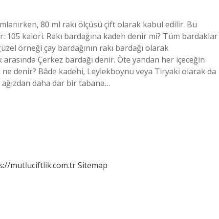
mlanırken, 80 ml rakı ölçüsü çift olarak kabul edilir. Bu
dır: 105 kalori. Rakı bardağına kadeh denir mi? Tüm bardaklar
güzel örneği çay bardağının rakı bardağı olarak
alk arasında Çerkez bardağı denir. Öte yandan her içeceğin
a ne denir? Bâde kadehi, Leylekboynu veya Tiryaki olarak da
 ve ağızdan daha dar bir tabana…
s://mutluciftlik.com.tr
Sitemap