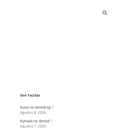
Sidebar
Son Yazılar
pia bella casino giriş
Kutan ne demek tıp ?
Ağustos 8, 2026
Kıynaşık ne demek ?
Ağustos 7, 2026