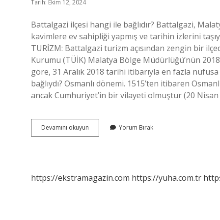
Tarih: Ekim 12, 2024
Battalgazi ilçesi hangi ile bağlıdır? Battalgazi, Malaty
kavimlere ev sahipliği yapmış ve tarihin izlerini taşı
TURİZM: Battalgazi turizm açısından zengin bir ilçed
Kurumu (TÜİK) Malatya Bölge Müdürlüğü’nün 2018 yı
göre, 31 Aralık 2018 tarihi itibarıyla en fazla nüfusa
bağlıydı? Osmanlı dönemi. 1515’ten itibaren Osmanl
ancak Cumhuriyet’in bir vilayeti olmuştur (20 Nisan 
Malatya
Devamını okuyun
Yorum Bırak
Yaygın
Hangi
Ilçeye
Bağlı
https://ekstramagazin.com
https://yuha.com.tr
http