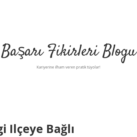
Başarı Fikirleri Blogu
Kariyerine ilham veren pratik tüyolar!
 Ilçeye Bağlı