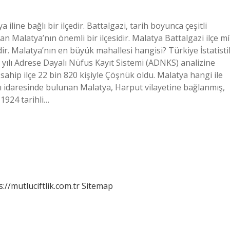
a iline bağlı bir ilçedir. Battalgazi, tarih boyunca çeşitli
yan Malatya’nın önemli bir ilçesidir. Malatya Battalgazi ilçe mi
ir. Malatya’nın en büyük mahallesi hangisi? Türkiye İstatisti
lı Adrese Dayalı Nüfus Kayıt Sistemi (ADNKS) analizine
 sahip ilçe 22 bin 820 kişiyle Çöşnük oldu. Malatya hangi ile
ı idaresinde bulunan Malatya, Harput vilayetine bağlanmış,
1924 tarihli…
s://mutluciftlik.com.tr
Sitemap