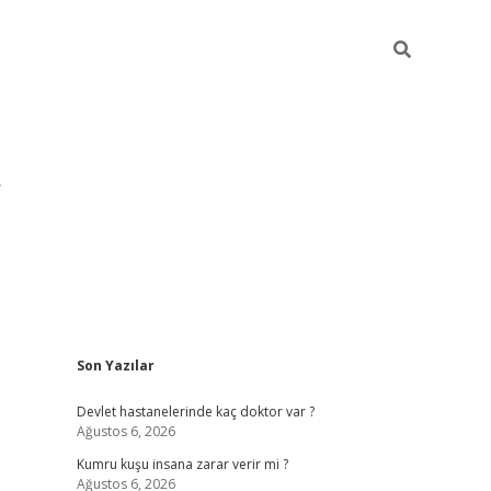
Sidebar
Son Yazılar
pia bella casino giriş
Devlet hastanelerinde kaç doktor var ?
Ağustos 6, 2026
Kumru kuşu insana zarar verir mi ?
Ağustos 6, 2026