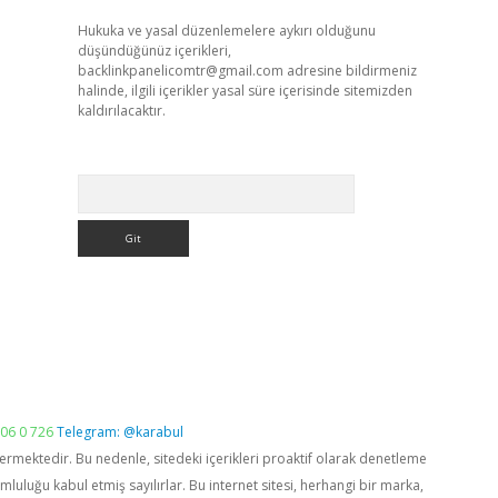
Hukuka ve yasal düzenlemelere aykırı olduğunu
düşündüğünüz içerikleri,
backlinkpanelicomtr@gmail.com
adresine bildirmeniz
halinde, ilgili içerikler yasal süre içerisinde sitemizden
kaldırılacaktır.
Arama
06 0 726
Telegram: @karabul
vermektedir. Bu nedenle, sitedeki içerikleri proaktif olarak denetleme
luğu kabul etmiş sayılırlar. Bu internet sitesi, herhangi bir marka,