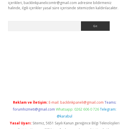
içerikleri,
backlinkpanelicomtr@gmail.com
adresine bildirmeniz
halinde, ilgili içerikler yasal süre içerisinde sitemizden kaldırılacaktır.
Arama
giriş
Reklam ve İletişim:
E-mail:
backlinkpaneli@gmail.com
Teams:
forumhizmeti@gmail.com
Whatsapp: 0262 606 0 726
Telegram:
@karabul
Yasal Uyarı:
Sitemiz, 5651 Sayılı Kanun gereğince Bilgi Teknolojileri