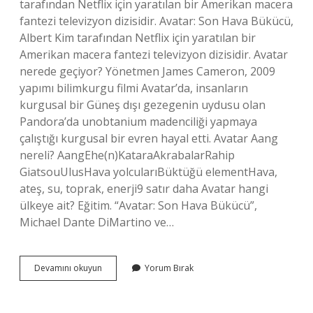
tarafından Netflix için yaratılan bir Amerikan macera
fantezi televizyon dizisidir. Avatar: Son Hava Bükücü,
Albert Kim tarafından Netflix için yaratılan bir
Amerikan macera fantezi televizyon dizisidir. Avatar
nerede geçiyor? Yönetmen James Cameron, 2009
yapımı bilimkurgu filmi Avatar’da, insanların
kurgusal bir Güneş dışı gezegenin uydusu olan
Pandora’da unobtanium madenciliği yapmaya
çalıştığı kurgusal bir evren hayal etti. Avatar Aang
nereli? AangEhe(n)KataraAkrabalarRahip
GiatsouUlusHava yolcularıBüktüğü elementHava,
ateş, su, toprak, enerji9 satır daha Avatar hangi
ülkeye ait? Eğitim. “Avatar: Son Hava Bükücü”,
Michael Dante DiMartino ve…
Avatar
Devamını okuyun
Yorum Bırak
Dizisi
Hangi
Ülke