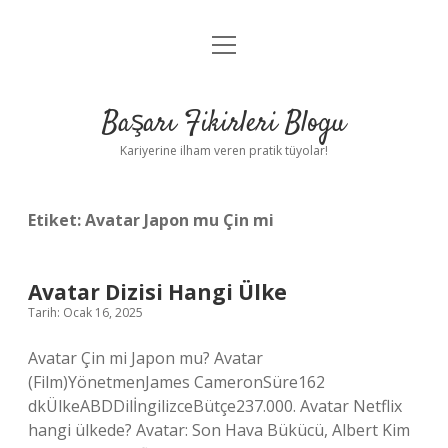
menüyü
Anasayfa
aç
Gizlilik Politikası
Başarı Fikirleri Blogu
Yasal Uyarı
Kariyerine ilham veren pratik tüyolar!
Hakkımızda
Etiket:
Avatar Japon mu Çin mi
Avatar Dizisi Hangi Ülke
Tarih: Ocak 16, 2025
Avatar Çin mi Japon mu? Avatar
(Film)YönetmenJames CameronSüre162
dkÜlkeABDDilİngilizceBütçe237.000. Avatar Netflix
hangi ülkede? Avatar: Son Hava Bükücü, Albert Kim