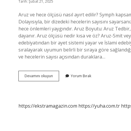
Tarih: Şubat 21, 2025
Aruz ve hece ölçüsü nasıl ayırt edilir? Symph kapsamı
Dolayısıyla, bir dizedeki hecelerin sayısını sayarsanı
hece önlemleri yaygındır. Aruz Boyutu: Aruz Tedbir,
dayanır. Aruz ölçüsü nedir kısa ve öz? Aruz-Smit veya Aruz Vezni (Osmanlı:
edebiyatından bir ayet sistemi yayar ve İslami edebiy
sıralayarak uyumun belirli bir sıraya göre sağlandığ
ve hecelerin sayısı açısından duraklara…
Aruz
Devamını okuyun
Yorum Bırak
Ve
Hece
Ölçüsü
Nedir
https://ekstramagazin.com
https://yuha.com.tr
http