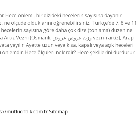
: Hece önlemi, bir dizideki hecelerin sayısına dayanır.
z, ne ölçüde olduklarını öğrenebilirsiniz. Türkçe’de 7, 8 ve 11
 hecelerin sayısına göre daha çok dize (tonlama) düzenine
 وزن عروض عروض vezn-i arûz), Arap
ata yayılır; Ayette uzun veya kısa, kapalı veya açık heceleri
ı önlemdir. Hece ölçüleri nelerdir? Hece şekillerini durdurur
s://mutluciftlik.com.tr
Sitemap