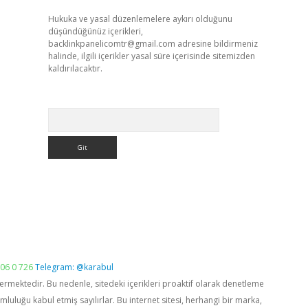
Hukuka ve yasal düzenlemelere aykırı olduğunu
düşündüğünüz içerikleri,
backlinkpanelicomtr@gmail.com
adresine bildirmeniz
halinde, ilgili içerikler yasal süre içerisinde sitemizden
kaldırılacaktır.
Arama
06 0 726
Telegram: @karabul
vermektedir. Bu nedenle, sitedeki içerikleri proaktif olarak denetleme
luğu kabul etmiş sayılırlar. Bu internet sitesi, herhangi bir marka,