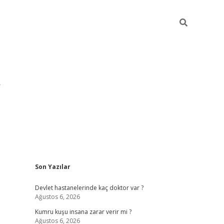
Sidebar
Son Yazılar
pia bella casino giriş
Devlet hastanelerinde kaç doktor var ?
Ağustos 6, 2026
Kumru kuşu insana zarar verir mi ?
Ağustos 6, 2026