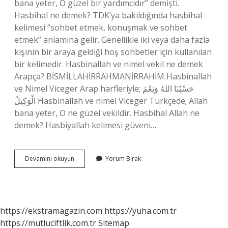
bana yeter, O güzel bir yardımcıdır” demişti.
Hasbihal ne demek? TDK’ya bakıldığında hasbihal
kelimesi “sohbet etmek, konuşmak ve sohbet
etmek” anlamına gelir. Genellikle iki veya daha fazla
kişinin bir araya geldiği hoş sohbetler için kullanılan
bir kelimedir. Hasbinallah ve nimel vekil ne demek
Arapça? BİSMİLLAHİRRAHMANİRRAHİM Hasbinallah
ve Nimel Viceger Arap harfleriyle; حَسْبُنَا اللهُ وَنِعْمَ
الْوَكِيلُ Hasbinallah ve nimel Viceger Türkçede; Allah
bana yeter, O ne güzel vekildir. Hasbihal Allah ne
demek? Hasbiyallah kelimesi güveni…
Hasbihal
Devamını okuyun
Yorum Bırak
Arapça
Ne
Demek
https://ekstramagazin.com
https://yuha.com.tr
https://mutluciftlik.com.tr
Sitemap