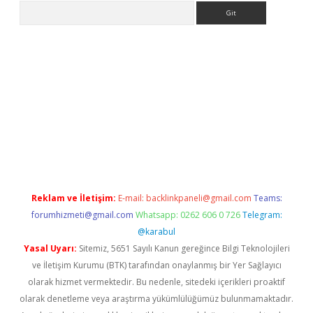
Arama
giriş
Reklam ve İletişim:
E-mail:
backlinkpaneli@gmail.com
Teams:
forumhizmeti@gmail.com
Whatsapp: 0262 606 0 726
Telegram:
@karabul
Yasal Uyarı:
Sitemiz, 5651 Sayılı Kanun gereğince Bilgi Teknolojileri
ve İletişim Kurumu (BTK) tarafından onaylanmış bir Yer Sağlayıcı
olarak hizmet vermektedir. Bu nedenle, sitedeki içerikleri proaktif
olarak denetleme veya araştırma yükümlülüğümüz bulunmamaktadır.