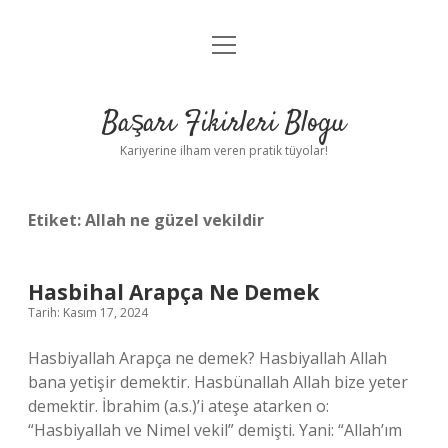
menüyü
Anasayfa
aç
Gizlilik Politikası
Başarı Fikirleri Blogu
Yasal Uyarı
Kariyerine ilham veren pratik tüyolar!
Hakkımızda
Etiket:
Allah ne güzel vekildir
Hasbihal Arapça Ne Demek
Tarih: Kasım 17, 2024
Hasbiyallah Arapça ne demek? Hasbiyallah Allah
bana yetişir demektir. Hasbünallah Allah bize yeter
demektir. İbrahim (a.s.)’i ateşe atarken o:
“Hasbiyallah ve Nimel vekil” demişti. Yani: “Allah’ım