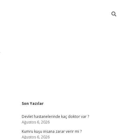
Sidebar
Son Yazılar
pia bella casino giriş
Devlet hastanelerinde kaç doktor var ?
Ağustos 6, 2026
Kumru kuşu insana zarar verir mi ?
Ağustos 6, 2026