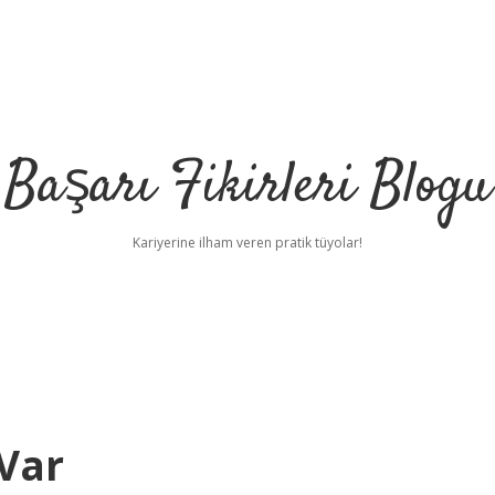
Başarı Fikirleri Blogu
Kariyerine ilham veren pratik tüyolar!
Var