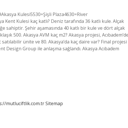
29Akasya Kulesi5530=Şişli Plaza4630=River
Kent Kulesi kaç katlı? Deniz tarafında 36 katlı kule. Alçak
iğe sahiptir. Şehir aşamasında 40 katlı bir kule ve dört alçak
aklaşık 500. Akasya AVM kaç m2? Akasya projesi, Acıbadem’d
satılabilir ünite ve 80. Akasya’da kaç daire var? Final projesi
ent Design Group ile anlaşma sağlandı. Akasya Acıbadem
s://mutluciftlik.com.tr
Sitemap