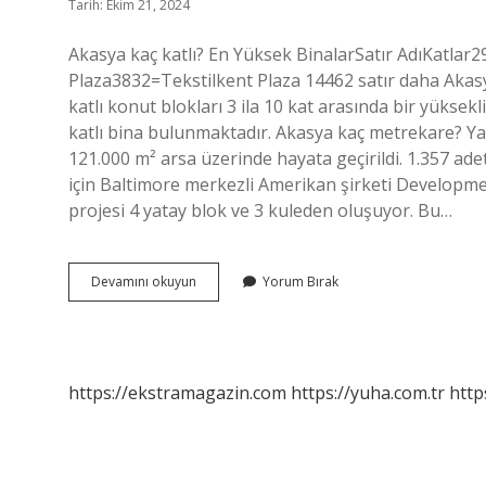
Tarih: Ekim 21, 2024
Akasya kaç katlı? En Yüksek BinalarSatır AdıKatlar
Plaza3832=Tekstilkent Plaza 14462 satır daha Akasya 
katlı konut blokları 3 ila 10 kat arasında bir yüksekl
katlı bina bulunmaktadır. Akasya kaç metrekare? Y
121.000 m² arsa üzerinde hayata geçirildi. 1.357 adet 
için Baltimore merkezli Amerikan şirketi Developm
projesi 4 yatay blok ve 3 kuleden oluşuyor. Bu…
Akasyada
Devamını okuyun
Yorum Bırak
Kaç
Daire
Var
https://ekstramagazin.com
https://yuha.com.tr
http