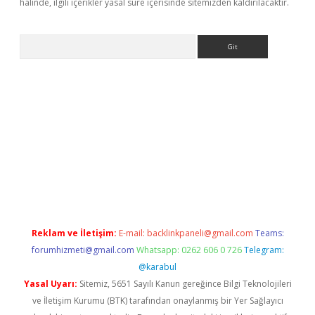
halinde, ilgili içerikler yasal süre içerisinde sitemizden kaldırılacaktır.
Arama
 giriş
Reklam ve İletişim:
E-mail:
backlinkpaneli@gmail.com
Teams:
forumhizmeti@gmail.com
Whatsapp: 0262 606 0 726
Telegram:
@karabul
Yasal Uyarı:
Sitemiz, 5651 Sayılı Kanun gereğince Bilgi Teknolojileri
ve İletişim Kurumu (BTK) tarafından onaylanmış bir Yer Sağlayıcı