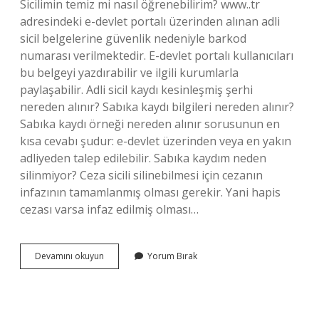
Sicilimin temiz mi nasıl öğrenebilirim? www..tr
adresindeki e-devlet portalı üzerinden alınan adli
sicil belgelerine güvenlik nedeniyle barkod
numarası verilmektedir. E-devlet portalı kullanıcıları
bu belgeyi yazdırabilir ve ilgili kurumlarla
paylaşabilir. Adli sicil kaydı kesinleşmiş şerhi
nereden alınır? Sabıka kaydı bilgileri nereden alınır?
Sabıka kaydı örneği nereden alınır sorusunun en
kısa cevabı şudur: e-devlet üzerinden veya en yakın
adliyeden talep edilebilir. Sabıka kaydım neden
silinmiyor? Ceza sicili silinebilmesi için cezanın
infazının tamamlanmış olması gerekir. Yani hapis
cezası varsa infaz edilmiş olması…
Adli
Devamını okuyun
Yorum Bırak
Sicil
Kaydı
Sildirme
Tamamlandı