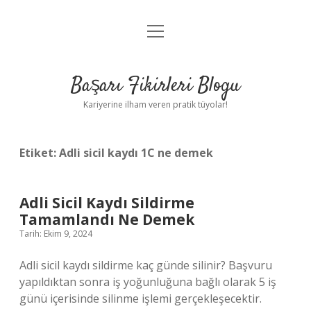
menüyü
Anasayfa
aç
Gizlilik Politikası
Başarı Fikirleri Blogu
Yasal Uyarı
Kariyerine ilham veren pratik tüyolar!
Hakkımızda
Etiket:
Adli sicil kaydı 1C ne demek
Adli Sicil Kaydı Sildirme
Tamamlandı Ne Demek
Tarih: Ekim 9, 2024
Adli sicil kaydı sildirme kaç günde silinir? Başvuru
yapıldıktan sonra iş yoğunluğuna bağlı olarak 5 iş
günü içerisinde silinme işlemi gerçekleşecektir.