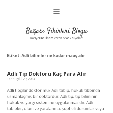
menüyü
Anasayfa
aç
Gizlilik Politikası
Başarı Fikirleri Blogu
Yasal Uyarı
Kariyerine ilham veren pratik tüyolar!
Hakkımızda
Etiket:
Adli bilimler ne kadar maaş alır
Adli Tıp Doktoru Kaç Para Alır
Tarih: Eylül 29, 2024
Adli tıpçılar doktor mu? Adli tabip, hukuk tıbbında
uzmanlaşmış bir doktordur. Adli tıp, tıp biliminin
hukuk ve yargı sistemine uygulanmasıdır. Adli
tabipler, ölüm ve yaralanma, şüpheli durumlar veya